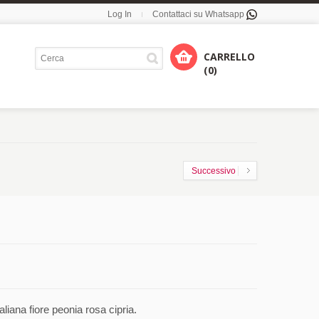
Log In
Contattaci su Whatsapp
CARRELLO
(0)
Successivo
liana fiore peonia rosa cipria.