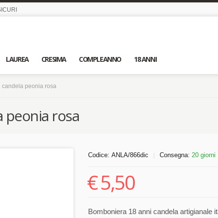
ICURI
LAUREA
CRESIMA
COMPLEANNO
18 ANNI
 candela peonia rosa
 peonia rosa
Codice:
ANLA/866dic
Consegna:
20 giorni
|
€
5,50
Bomboniera 18 anni candela artigianale ita