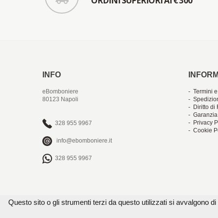
ORDINI SUPERIORI AI € 300
INFO
INFORM
eBomboniere
- Termini e
80123 Napoli
- Spedizio
- Diritto d
- Garanzia
- Privacy P
328 955 9967
- Cookie P
info@ebomboniere.it
328 955 9967
Questo sito o gli strumenti terzi da questo utilizzati si avvalgono di 