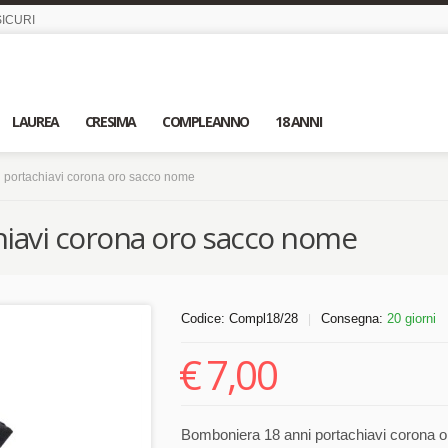
ICURI
LAUREA
CRESIMA
COMPLEANNO
18 ANNI
 portachiavi corona oro sacco nome
iavi corona oro sacco nome
Codice:
Compl18/28
Consegna:
20 giorni
|
€
7,00
Bomboniera 18 anni portachiavi corona or