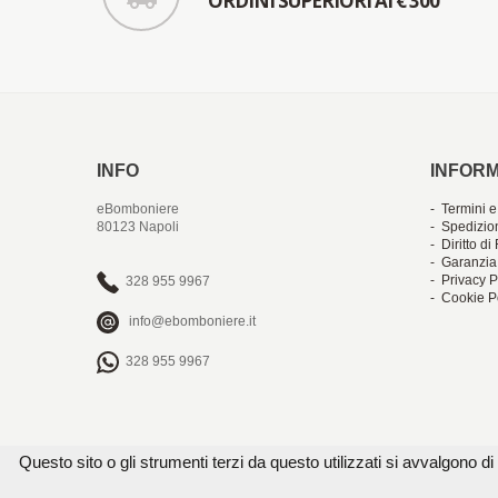
ORDINI SUPERIORI AI € 300
INFO
INFORM
eBomboniere
- Termini e
80123 Napoli
- Spedizio
- Diritto d
- Garanzia
- Privacy P
328 955 9967
- Cookie P
info@ebomboniere.it
328 955 9967
Questo sito o gli strumenti terzi da questo utilizzati si avvalgono di 