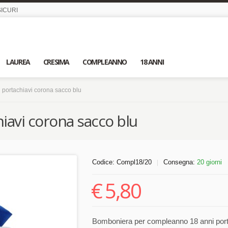
ICURI
LAUREA
CRESIMA
COMPLEANNO
18 ANNI
portachiavi corona sacco blu
iavi corona sacco blu
Codice:
Compl18/20
Consegna:
20 giorni
|
€
5,80
Bomboniera per compleanno 18 anni porta