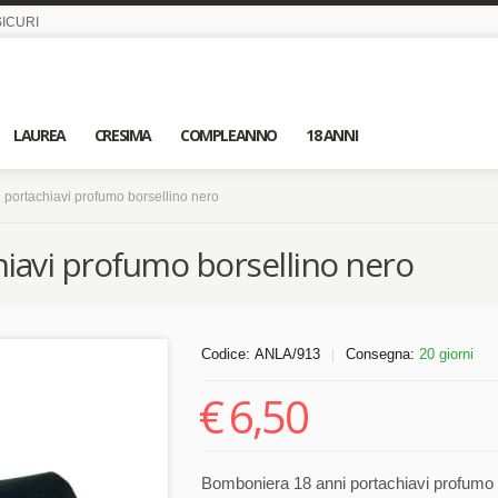
ICURI
LAUREA
CRESIMA
COMPLEANNO
18 ANNI
portachiavi profumo borsellino nero
iavi profumo borsellino nero
Codice:
ANLA/913
Consegna:
20 giorni
|
€
6,50
Bomboniera 18 anni portachiavi profumo in