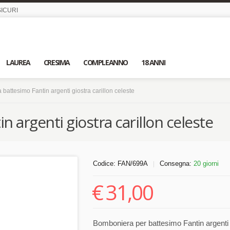
ICURI
LAUREA
CRESIMA
COMPLEANNO
18 ANNI
battesimo Fantin argenti giostra carillon celeste
 argenti giostra carillon celeste
Codice:
FAN/699A
Consegna:
20 giorni
|
€
31,00
Bomboniera per battesimo Fantin argenti g