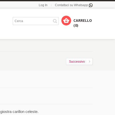
Log In
Contattaci su Whatsapp
CARRELLO
(0)
Successivo
iostra carillon celeste.