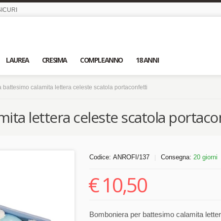
ICURI
LAUREA
CRESIMA
COMPLEANNO
18 ANNI
battesimo calamita lettera celeste scatola portaconfetti
ta lettera celeste scatola portacon
Codice:
ANROFI/137
Consegna:
20 giorni
|
€
10,50
Bomboniera per battesimo calamita lettera