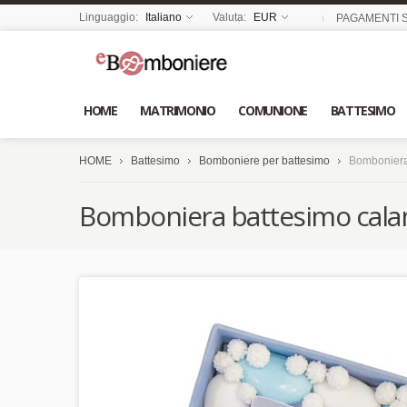
Linguaggio:
Italiano
Valuta:
EUR
PAGAMENTI S
HOME
MATRIMONIO
COMUNIONE
BATTESIMO
HOME
Battesimo
Bomboniere per battesimo
Bomboniera 
Bomboniera battesimo calami