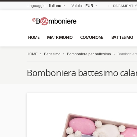
Linguaggio:
Italiano
Valuta:
EUR
PAGAMENTI S
HOME
MATRIMONIO
COMUNIONE
BATTESIMO
HOME
Battesimo
Bomboniere per battesimo
Bomboniera 
Bomboniera battesimo calami