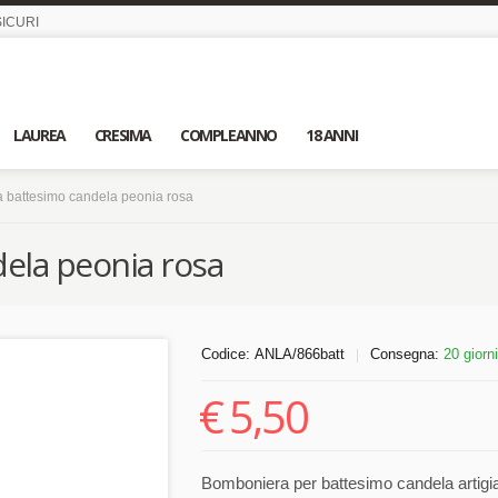
ICURI
LAUREA
CRESIMA
COMPLEANNO
18 ANNI
 battesimo candela peonia rosa
ela peonia rosa
Codice:
ANLA/866batt
Consegna:
20 giorni
|
€
5,50
Bomboniera per battesimo candela artigiana