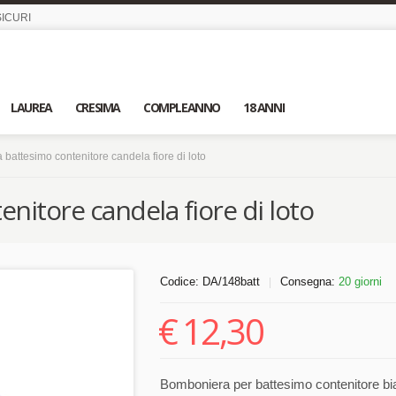
ICURI
LAUREA
CRESIMA
COMPLEANNO
18 ANNI
battesimo contenitore candela fiore di loto
itore candela fiore di loto
Codice:
DA/148batt
Consegna:
20 giorni
|
€
12,30
Bomboniera per battesimo contenitore bia