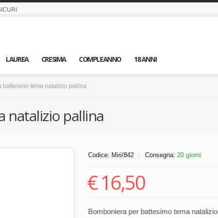
ICURI
LAUREA
CRESIMA
COMPLEANNO
18 ANNI
battesimo tema natalizio pallina
atalizio pallina
Codice:
Miri/842
Consegna:
20 giorni
|
€
16,50
Bomboniera per battesimo tema natalizio p