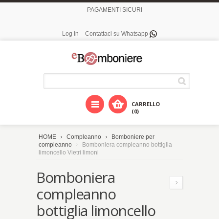
PAGAMENTI SICURI
Log In
Contattaci su Whatsapp
CARRELLO
(0)
HOME
Compleanno
Bomboniere per
compleanno
Bomboniera compleanno bottiglia
limoncello Vietri limoni
Bomboniera
compleanno
bottiglia limoncello