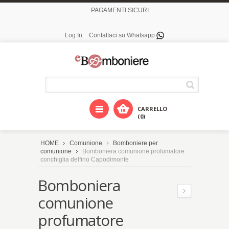
PAGAMENTI SICURI
Log In
Contattaci su Whatsapp
CARRELLO
(0)
HOME
Comunione
Bomboniere per
comunione
Bomboniera comunione profumatore
conchiglia delfino Capodimonte
Bomboniera
comunione
profumatore