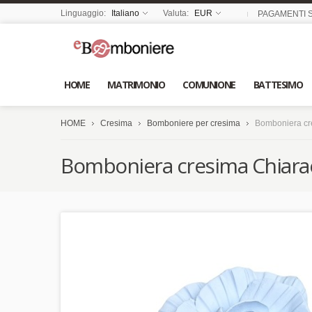
Linguaggio:
Italiano
Valuta:
EUR
PAGAMENTI S
HOME
MATRIMONIO
COMUNIONE
BATTESIMO
HOME
Cresima
Bomboniere per cresima
Bomboniera cre
Bomboniera cresima Chiarael