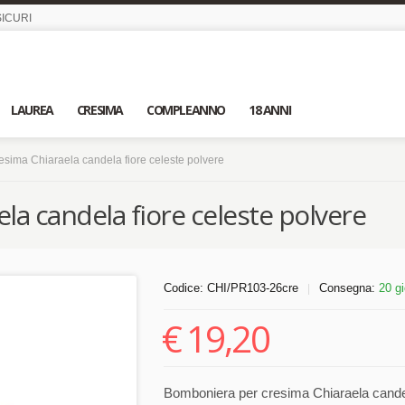
ICURI
LAUREA
CRESIMA
COMPLEANNO
18 ANNI
sima Chiaraela candela fiore celeste polvere
a candela fiore celeste polvere
Codice:
CHI/PR103-26cre
Consegna:
20 gi
|
€
19,20
Bomboniera per cresima Chiaraela candel