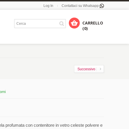
Log In
Contattaci su Whatsapp
CARRELLO
(0)
Successivo
orni
a profumata con contenitore in vetro celeste polvere e