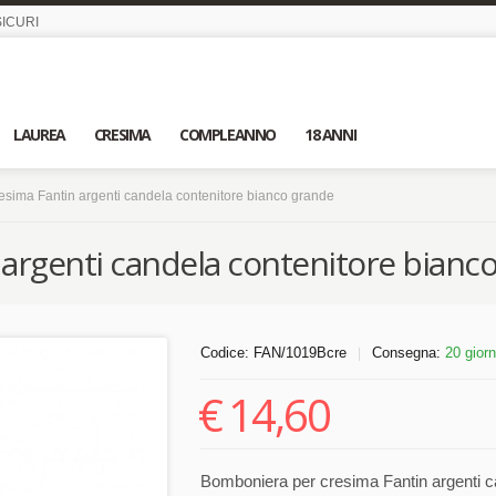
ICURI
LAUREA
CRESIMA
COMPLEANNO
18 ANNI
sima Fantin argenti candela contenitore bianco grande
argenti candela contenitore bianc
Codice:
FAN/1019Bcre
Consegna:
20 giorn
|
€
14,60
Bomboniera per cresima Fantin argenti c