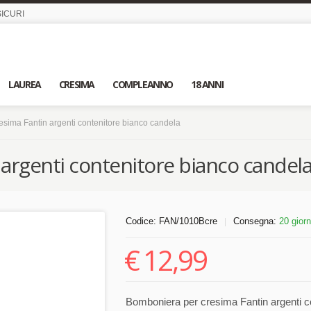
ICURI
LAUREA
CRESIMA
COMPLEANNO
18 ANNI
sima Fantin argenti contenitore bianco candela
argenti contenitore bianco candel
Codice:
FAN/1010Bcre
Consegna:
20 giorn
|
€
12,99
Bomboniera per cresima Fantin argenti co