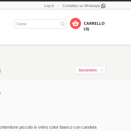
Log In
Contattaci su Whatsapp
CARRELLO
(0)
a
Successivo
i
ntenitore piccolo in vetro color bianco con candela