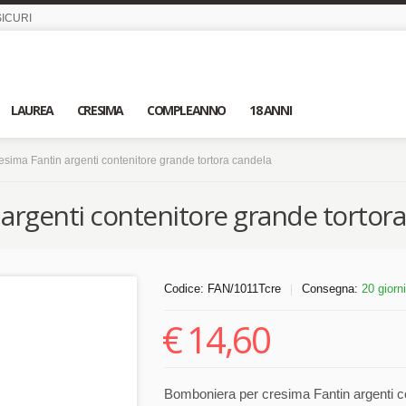
ICURI
LAUREA
CRESIMA
COMPLEANNO
18 ANNI
sima Fantin argenti contenitore grande tortora candela
argenti contenitore grande tortora
Codice:
FAN/1011Tcre
Consegna:
20 giorni
|
€
14,60
Bomboniera per cresima Fantin argenti co