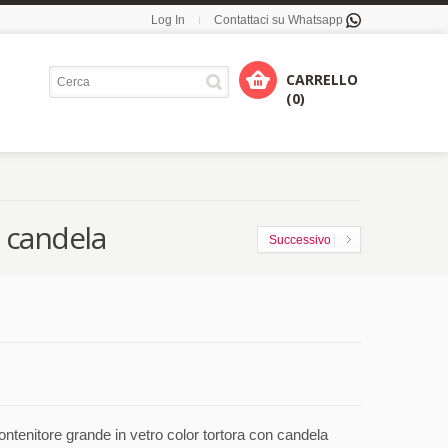
Log In
Contattaci su Whatsapp
CARRELLO
(0)
 candela
Successivo
ntenitore grande in vetro color tortora con candela