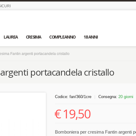
ICURI
LAUREA
CRESIMA
COMPLEANNO
18 ANNI
sima Fantin argenti portacandela cristallo
rgenti portacandela cristallo
Codice:
fan/360/1cre
Consegna:
20 giorni
|
€
19,50
Bomboniera per cresima Fantin argenti porta