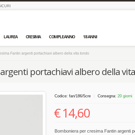
ICURI
LAUREA
CRESIMA
COMPLEANNO
18 ANNI
sima Fantin argenti portachiavi albero della vita tondo
rgenti portachiavi albero della vit
Codice:
fan/186/5cre
Consegna:
20 giorni
|
€
14,60
Bomboniera per cresima Fantin argenti por