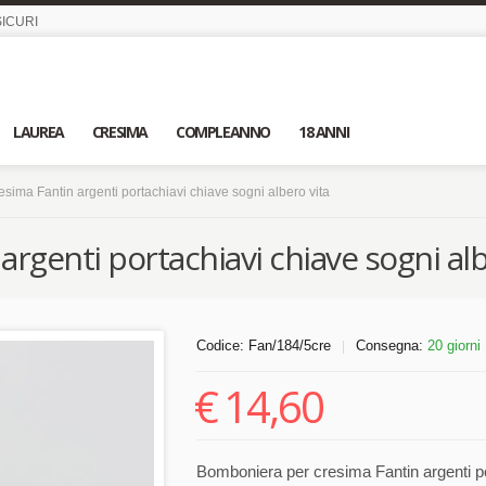
ICURI
LAUREA
CRESIMA
COMPLEANNO
18 ANNI
sima Fantin argenti portachiavi chiave sogni albero vita
rgenti portachiavi chiave sogni alb
Codice:
Fan/184/5cre
Consegna:
20 giorni
|
€
14,60
Bomboniera per cresima Fantin argenti po