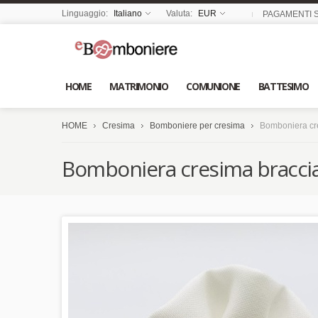
Linguaggio:
Italiano
Valuta:
EUR
PAGAMENTI S
HOME
MATRIMONIO
COMUNIONE
BATTESIMO
HOME
Cresima
Bomboniere per cresima
Bomboniera cre
Bomboniera cresima braccial