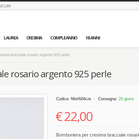
ICURI
LAUREA
CRESIMA
COMPLEANNO
18 ANNI
sima bracciale rosario argento 925 perle
e rosario argento 925 perle
Codice:
Miri/604cre
Consegna:
20 giorni
|
€
22,00
Bomboniera per cresima bracciale rosari