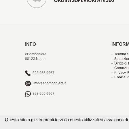
ORDINI SUPERIORI AI € 300
INFO
INFORM
eBomboniere
- Termini e
80123 Napoli
- Spedizio
- Diritto d
- Garanzia
- Privacy P
328 955 9967
- Cookie P
info@ebomboniere.it
328 955 9967
Questo sito o gli strumenti terzi da questo utilizzati si avvalgono di 