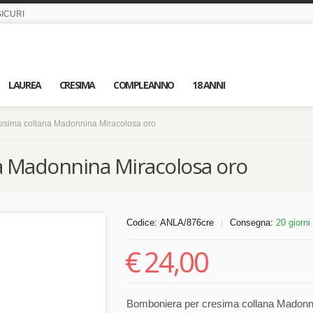
ICURI
LAUREA
CRESIMA
COMPLEANNO
18 ANNI
esima collana Madonnina Miracolosa oro
a Madonnina Miracolosa oro
Codice:
ANLA/876cre
Consegna:
20 giorni
|
€
24,00
Bomboniera per cresima collana Madonnin