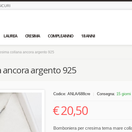
ICURI
LAUREA
CRESIMA
COMPLEANNO
18 ANNI
esima collana ancora argento 925
 ancora argento 925
Codice:
ANLA/688cre
Consegna:
15 giorni
|
€
20,50
Bomboniera per cresima tema mare collan