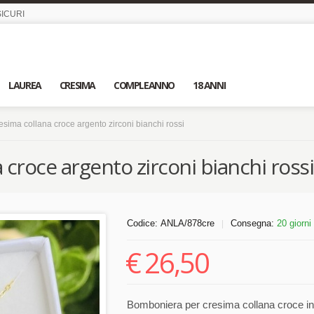
ICURI
LAUREA
CRESIMA
COMPLEANNO
18 ANNI
sima collana croce argento zirconi bianchi rossi
croce argento zirconi bianchi rossi
Codice:
ANLA/878cre
Consegna:
20 giorni
|
€
26,50
Bomboniera per cresima collana croce in 