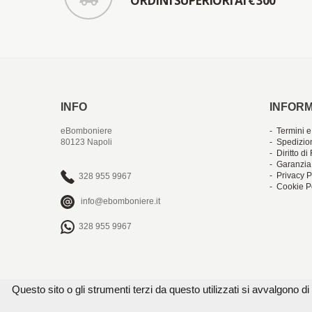
ORDINI SUPERIORI AI € 300
INFO
INFORM
eBomboniere
- Termini e
80123 Napoli
- Spedizio
- Diritto d
- Garanzia
- Privacy P
328 955 9967
- Cookie P
info@ebomboniere.it
328 955 9967
Questo sito o gli strumenti terzi da questo utilizzati si avvalgono di 