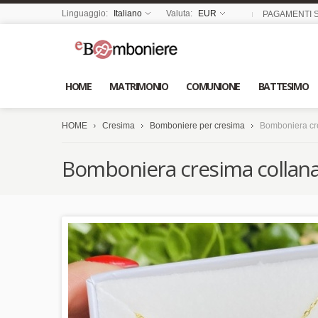
Linguaggio:
Italiano
Valuta:
EUR
PAGAMENTI S
HOME
MATRIMONIO
COMUNIONE
BATTESIMO
HOME
Cresima
Bomboniere per cresima
Bomboniera cre
Bomboniera cresima collana 