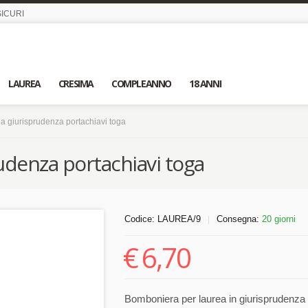
ICURI
LAUREA
CRESIMA
COMPLEANNO
18 ANNI
a giurisprudenza portachiavi toga
udenza portachiavi toga
Codice:
LAUREA/9
Consegna:
20 giorni
|
€
6,70
Bomboniera per laurea in giurisprudenza 