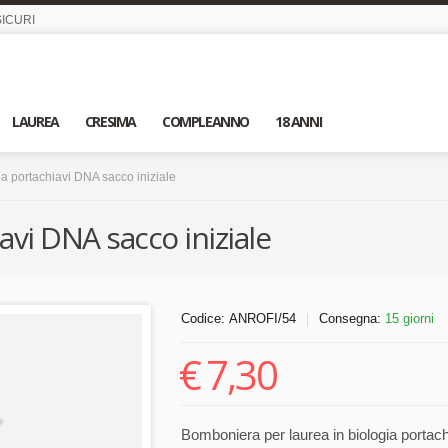
ICURI
LAUREA
CRESIMA
COMPLEANNO
18 ANNI
 portachiavi DNA sacco iniziale
vi DNA sacco iniziale
Codice:
ANROFI/54
Consegna:
15 giorni
|
€
7,30
Bomboniera per laurea in biologia portach