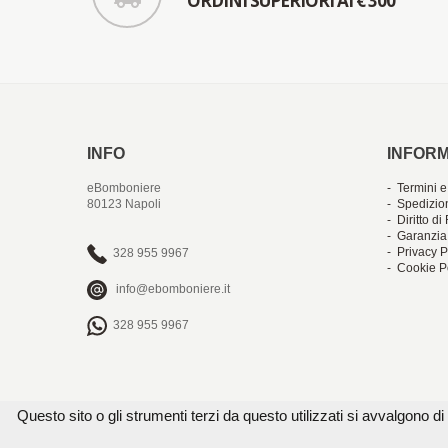
ORDINI SUPERIORI AI € 300
INFO
INFORM
eBomboniere
- Termini e
80123 Napoli
- Spedizio
- Diritto d
- Garanzia
- Privacy P
328 955 9967
- Cookie P
info@ebomboniere.it
328 955 9967
Questo sito o gli strumenti terzi da questo utilizzati si avvalgono di 