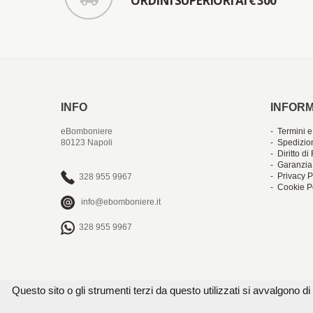
ORDINI SUPERIORI AI € 300
INFO
INFORM
eBomboniere
- Termini e
80123 Napoli
- Spedizio
- Diritto d
- Garanzia
- Privacy P
328 955 9967
- Cookie P
info@ebomboniere.it
328 955 9967
Questo sito o gli strumenti terzi da questo utilizzati si avvalgono di 