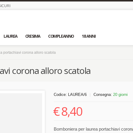
ICURI
LAUREA
CRESIMA
COMPLEANNO
18 ANNI
 portachiavi corona alloro scatola
vi corona alloro scatola
Codice:
LAUREA/6
Consegna:
20 giorni
|
€
8,40
Bomboniera per laurea portachiavi corona d