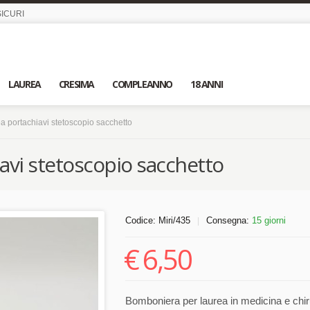
ICURI
LAUREA
CRESIMA
COMPLEANNO
18 ANNI
 portachiavi stetoscopio sacchetto
avi stetoscopio sacchetto
Codice:
Miri/435
Consegna:
15 giorni
|
€
6,50
Bomboniera per laurea in medicina e chiru