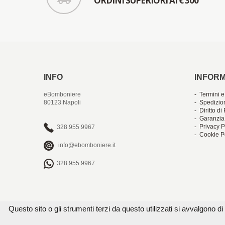
ORDINI SUPERIORI AI € 300
INFO
INFORM
eBomboniere
- Termini e
80123 Napoli
- Spedizio
- Diritto d
- Garanzia
- Privacy P
328 955 9967
- Cookie P
info@ebomboniere.it
328 955 9967
Questo sito o gli strumenti terzi da questo utilizzati si avvalgono di 