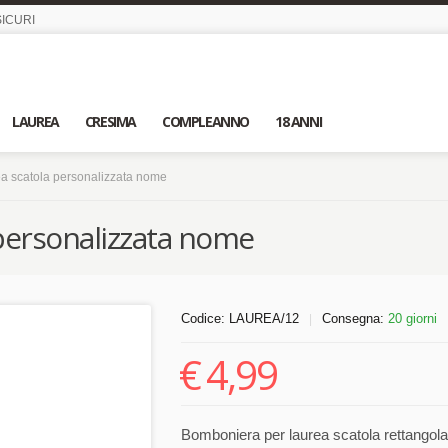
ICURI
LAUREA
CRESIMA
COMPLEANNO
18 ANNI
a scatola personalizzata nome
personalizzata nome
Codice:
LAUREA/12
Consegna:
20 giorni
|
€
4,99
Bomboniera per laurea scatola rettangola