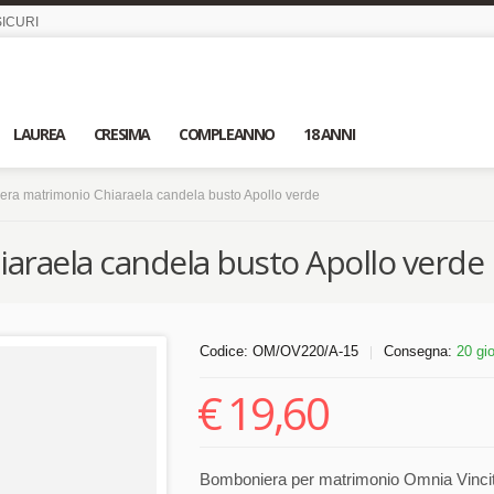
ICURI
LAUREA
CRESIMA
COMPLEANNO
18 ANNI
ra matrimonio Chiaraela candela busto Apollo verde
raela candela busto Apollo verde
Codice:
OM/OV220/A-15
Consegna:
20 gio
|
€
19,60
Bomboniera per matrimonio Omnia Vincit 