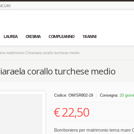
ICURI
LAUREA
CRESIMA
COMPLEANNO
18 ANNI
ra matrimonio Chiaraela corallo turchese medio
raela corallo turchese medio
Codice:
OM/SR802-19
Consegna:
20 giorn
|
€
22,50
Bomboniera per matrimonio tema mare Chia