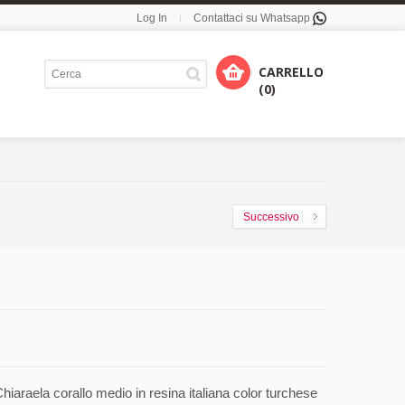
Log In
Contattaci su Whatsapp
CARRELLO
(0)
Successivo
i
raela corallo medio in resina italiana color turchese