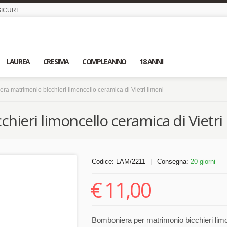
ICURI
LAUREA
CRESIMA
COMPLEANNO
18 ANNI
ra matrimonio bicchieri limoncello ceramica di Vietri limoni
ieri limoncello ceramica di Vietri 
Codice:
LAM/2211
Consegna:
20 giorni
|
€
11,00
Bomboniera per matrimonio bicchieri limon