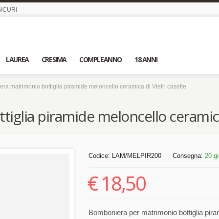
ICURI
LAUREA
CRESIMA
COMPLEANNO
18 ANNI
ra matrimonio bottiglia piramide meloncello ceramica di Vietri casette
glia piramide meloncello ceramica 
Codice:
LAM/MELPIR200
Consegna:
20 gi
|
€
18,50
Bomboniera per matrimonio bottiglia piram