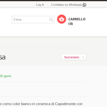
Log In
Contattaci su Whatsapp
CARRELLO
(0)
sa
Successivo
20 giorni
 corno color bianco in ceramica di Capodimonte con