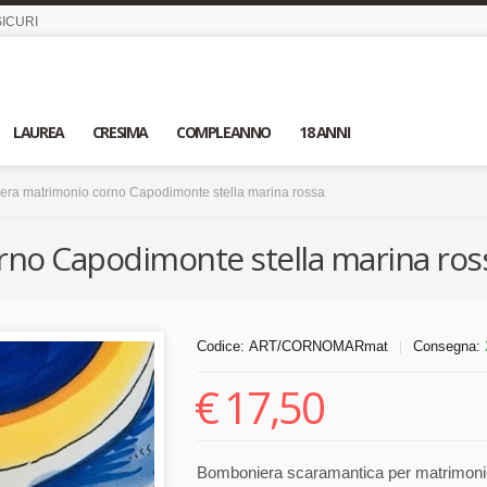
ICURI
LAUREA
CRESIMA
COMPLEANNO
18 ANNI
ra matrimonio corno Capodimonte stella marina rossa
no Capodimonte stella marina ros
Codice:
ART/CORNOMARmat
Consegna:
|
€
17,50
Bomboniera scaramantica per matrimonio