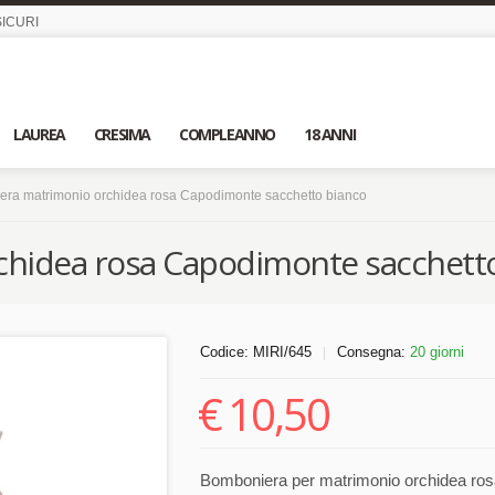
ICURI
LAUREA
CRESIMA
COMPLEANNO
18 ANNI
ra matrimonio orchidea rosa Capodimonte sacchetto bianco
hidea rosa Capodimonte sacchett
Codice:
MIRI/645
Consegna:
20 giorni
|
€
10,50
Bomboniera per matrimonio orchidea ros