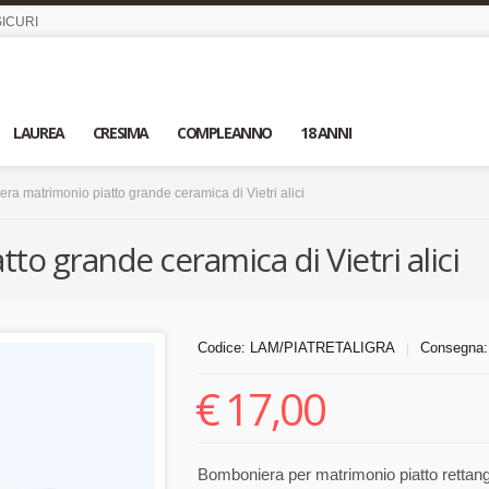
ICURI
LAUREA
CRESIMA
COMPLEANNO
18 ANNI
ra matrimonio piatto grande ceramica di Vietri alici
o grande ceramica di Vietri alici
Codice:
LAM/PIATRETALIGRA
Consegna
|
€
17,00
Bomboniera per matrimonio piatto rettango