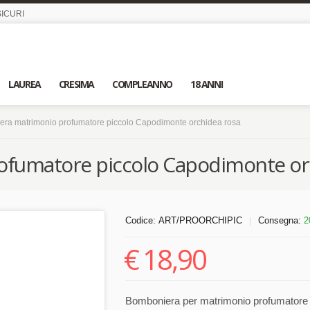
ICURI
LAUREA
CRESIMA
COMPLEANNO
18 ANNI
ra matrimonio profumatore piccolo Capodimonte orchidea rosa
fumatore piccolo Capodimonte or
Codice:
ART/PROORCHIPIC
Consegna:
2
|
€
18,90
Bomboniera per matrimonio profumatore 