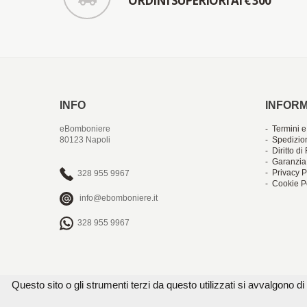
ORDINI SUPERIORI AI € 300
INFO
INFORM
eBomboniere
- Termini e
80123 Napoli
- Spedizio
- Diritto d
- Garanzia
- Privacy P
328 955 9967
- Cookie P
info@ebomboniere.it
328 955 9967
Questo sito o gli strumenti terzi da questo utilizzati si avvalgono di 