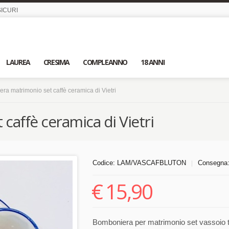
ICURI
LAUREA
CRESIMA
COMPLEANNO
18 ANNI
ra matrimonio set caffè ceramica di Vietri
affè ceramica di Vietri
Codice:
LAM/VASCAFBLUTON
Consegna
|
€
15,90
Bomboniera per matrimonio set vassoio to