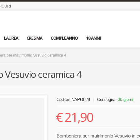
ICURI
LAUREA
CRESIMA
COMPLEANNO
18 ANNI
ra per matrimonio Vesuvio ceramica 4
 Vesuvio ceramica 4
Codice:
NAPOLI/8
Consegna:
30 giorni
|
€
21,90
Bomboniera per matrimonio Vesuvio in cer