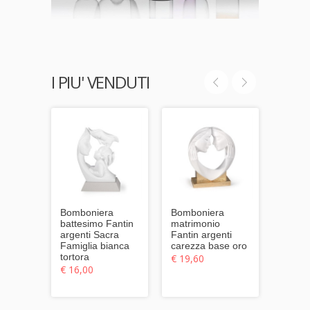
I PIU' VENDUTI
Bomboniera
Bomboniera
Bombo
battesimo Fantin
matrimonio
matri
argenti Sacra
Fantin argenti
Fantin
Famiglia bianca
carezza base oro
conten
tortora
grand
€ 19,60
cande
€ 16,00
€ 14,