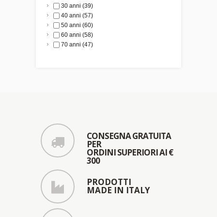
30 anni
(39)
40 anni
(57)
50 anni
(60)
60 anni
(58)
70 anni
(47)
CONSEGNA GRATUITA
PER
ORDINI SUPERIORI AI €
300
PRODOTTI
MADE IN ITALY