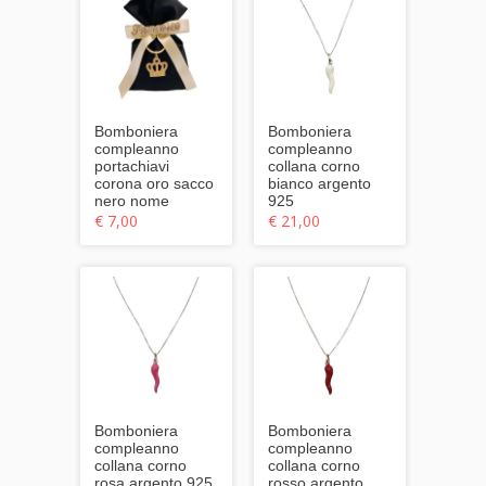
Bomboniera
Bomboniera
compleanno
compleanno
portachiavi
collana corno
corona oro sacco
bianco argento
nero nome
925
€ 7,00
€ 21,00
Bomboniera
Bomboniera
compleanno
compleanno
collana corno
collana corno
rosa argento 925
rosso argento