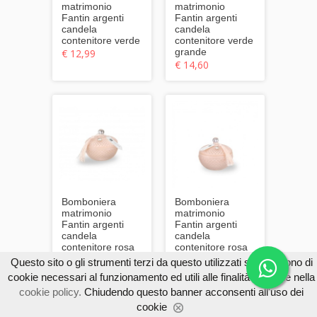
matrimonio
matrimonio
Fantin argenti
Fantin argenti
candela
candela
contenitore verde
contenitore verde
grande
€ 12,99
€ 14,60
Bomboniera
Bomboniera
matrimonio
matrimonio
Fantin argenti
Fantin argenti
candela
candela
contenitore rosa
contenitore rosa
grande
€ 12,99
Questo sito o gli strumenti terzi da questo utilizzati si avvalgono di
€ 14,60
cookie necessari al funzionamento ed utili alle finalità illustrate nella
cookie policy.
Chiudendo questo banner acconsenti all'uso dei
cookie